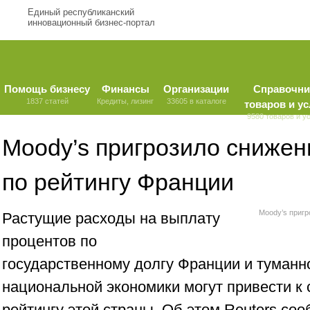
Единый республиканский
инновационный бизнес-портал
Помощь бизнесу
Финансы
Организации
Справочни
1837 статей
Кредиты, лизинг
33605 в каталоге
товаров и ус
9580 товаров и у
Moody’s пригрозило снижен
по рейтингу Франции
Moody’s пригр
Растущие расходы на выплату
процентов по
государственному долгу Франции и туманн
национальной экономики могут привести к
рейтингу этой страны. Об этом Reuters со