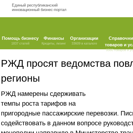
Единый республиканский
инновационный бизнес-портал
Помощь бизнесу
Финансы
Организации
Справочни
1837 статей
Кредиты, лизинг
33609 в каталоге
товаров и ус
9580 товаров и у
РЖД просят ведомства пов
регионы
РЖД намерены сдерживать
темпы роста тарифов на
пригородные пассажирские перевозки. Пис
содействовать в данном вопросе руковод
монополии направило в Министерство тран