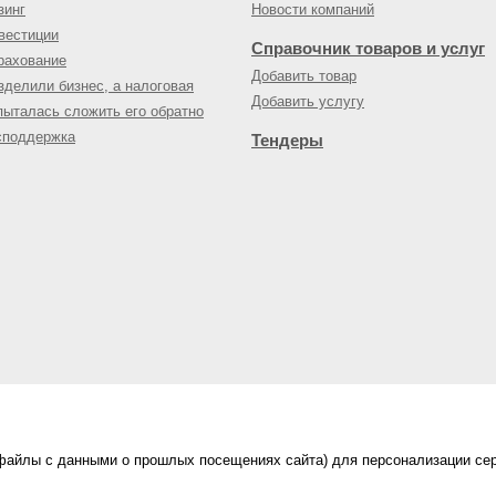
зинг
Новости компаний
вестиции
Справочник товаров и услуг
рахование
Добавить товар
зделили бизнес, а налоговая
Добавить услугу
пыталась сложить его обратно
споддержка
Тендеры
(файлы с данными о прошлых посещениях сайта) для персонализации сер
нес-портал
ама на портале
|
Правила пользования
|