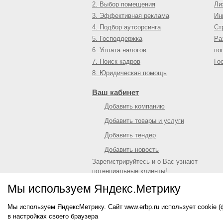
2. Выбор помещения
Ли
3. Эффективная реклама
Ин
4. Подбор аутсорсинга
Ст
5. Господдержка
Ра
6. Уплата налогов
по
7. Поиск кадров
Го
8. Юридическая помощь
Ваш кабинет
Добавить компанию
Добавить товары и услуги
Добавить тендер
Добавить новость
Зарегистрируйтесь и о Вас узнают
потенциальные клиенты!
Войти
или
зарегистрироваться
Мы используем Яндекс.Метрику
Мы используем ЯндексМетрику. Сайт www.erbp.ru использует cookie 
© 2009—
2026
Единый республиканский биз
в настройках своего браузера
О портале
|
Контактная информация
|
Рекл