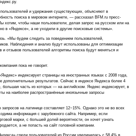
ндекс.ру.
 пользователей и удержания существующих, объясняют в
ебность поиска в мировом интернете, — рассказал BFM.ru пресс-
ы хотим, чтобы наши пользователи, делая запрос на русском или на
но в «Яндексе», а не уходили в другие поисковые системы».
язь. «Мы будем следить за поведением пользователей,
ков. Наблюдения и анализ будут использованы для оптимизации
ов и отзывов пользователей алгоритмы поиска будут меняться и
компания пока не говорит.
«Яндекс» индексирует страницы на иностранных языках с 2008 года,
ве дополнительных результатов. Сейчас в индексе Яндекса более 4
, большая часть из которых — на английском. Яндекс индексирует, в
веты на наиболее распространённые иноязычные запросы
о запросов на латинице составляет 12−15%. Однако это не во всех
ходима информация с зарубежного сайта. Например, если
рговой марки, с большей долей вероятности, он хочет узнать
одается, а не попасть на сайт головной компании.
«Яндекса» среди пользователей из России увеличилась с 58,4% в