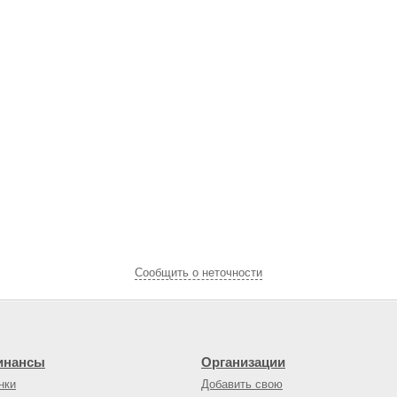
Cообщить о неточности
инансы
Организации
нки
Добавить свою