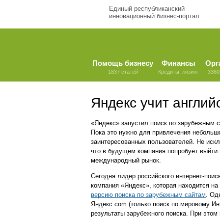
Единый республиканский
инновационный бизнес-портал
Помощь бизнесу
Финансы
Орг
1837 статей
Кредиты, лизинг
3360
Яндекс учит англий
«Яндекс» запустил поиск по зарубежным с
Пока это нужно для привлечения небольш
заинтересованных пользователей. Не иск
что в будущем компания попробует выйти 
международный рынок.
Сегодня лидер российского интернет-поиск
компания «Яндекс», которая находится на
версию поиска по зарубежным сайтам
. Од
Яндекс.сom (только поиск по мировому Ин
результаты зарубежного поиска. При этом 