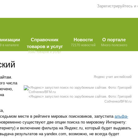
Зарегистрируйтесь и
анизации
Справочник
Новости
О портале
9 в каталоге
72170 новостей
Много полезного
товаров и услуг
9580 товаров и услуг
ский
айтам.
Яндекс учит английский
ого числа
лючено,
на
«Яндекс» запустил поиск по зарубежным сайтам. Фото: Григорий
Собченко/BFM.ru
а,
 седьмом месте в рейтинге мировых поисковиков, запустила
альфа-
новременно существуют две опции поиска по мировому Интернету:
тернету) и включение фильтра на Яндекс.ru, который будет выдавать
выдача результатов на yandex.com, возможно, не всегда будет