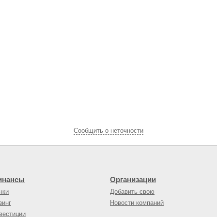
Cообщить о неточности
инансы
Организации
нки
Добавить свою
зинг
Новости компаний
вестиции