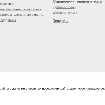
Справочник товаров и услуг
рахование
Добавить товар
зделили бизнес, а налоговая
Добавить услугу
пыталась сложить его обратно
споддержка
Тендеры
(файлы с данными о прошлых посещениях сайта) для персонализации сер
нес-портал
ама на портале
|
Правила пользования
|
ной офертой