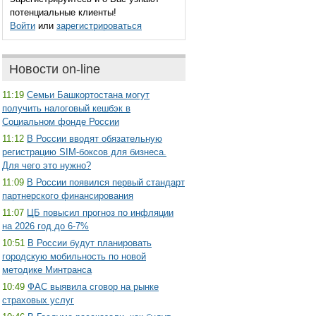
потенциальные клиенты!
Войти
или
зарегистрироваться
Новости on-line
11:19
Семьи Башкортостана могут
получить налоговый кешбэк в
Социальном фонде России
11:12
В России вводят обязательную
регистрацию SIM-боксов для бизнеса.
Для чего это нужно?
11:09
В России появился первый стандарт
партнерского финансирования
11:07
ЦБ повысил прогноз по инфляции
на 2026 год до 6-7%
10:51
В России будут планировать
городскую мобильность по новой
методике Минтранса
10:49
ФАС выявила сговор на рынке
страховых услуг