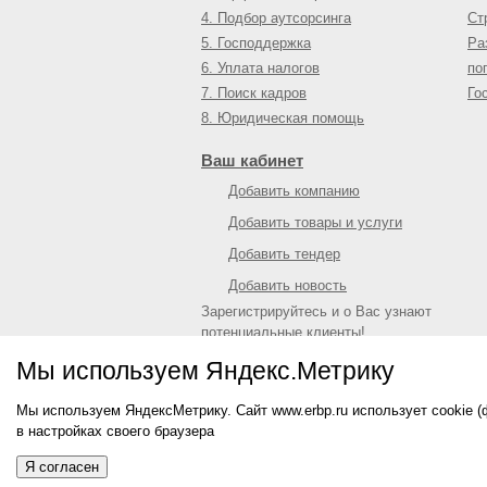
4. Подбор аутсорсинга
Ст
5. Господдержка
Ра
6. Уплата налогов
по
7. Поиск кадров
Го
8. Юридическая помощь
Ваш кабинет
Добавить компанию
Добавить товары и услуги
Добавить тендер
Добавить новость
Зарегистрируйтесь и о Вас узнают
потенциальные клиенты!
Войти
или
зарегистрироваться
Мы используем Яндекс.Метрику
Мы используем ЯндексМетрику. Сайт www.erbp.ru использует cookie 
© 2009—
2026
Единый республиканский биз
в настройках своего браузера
О портале
|
Контактная информация
|
Рекл
Информация на сайте не является публич
Я согласен