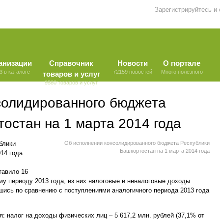
Зарегистрируйтесь и
анизации
Справочник
Новости
О портале
3 в каталоге
72159 новостей
Много полезного
товаров и услуг
9580 товаров и услуг
солидированного бюджета
остан на 1 марта 2014 года
блики
Об исполнении консолидированного бюджета Республики
Башкортостан на 1 марта 2014 года
14 года
тавило 16
му периоду 2013 года, из них налоговые и неналоговые доходы
вшись по сравнению с поступлениями аналогичного периода 2013 года
 налог на доходы физических лиц – 5 617,2 млн. рублей (37,1% от