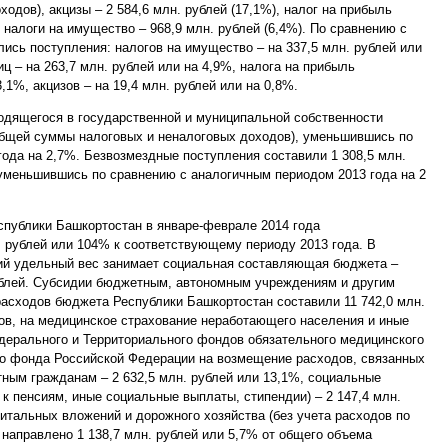
дов), акцизы – 2 584,6 млн. рублей (17,1%), налог на прибыль
, налоги на имущество – 968,9 млн. рублей (6,4%). По сравнению с
ись поступления: налогов на имущество – на 337,5 млн. рублей или
ц – на 263,7 млн. рублей или на 4,9%, налога на прибыль
3,1%, акцизов – на 19,4 млн. рублей или на 0,8%.
одящегося в государственной и муниципальной собственности
 общей суммы налоговых и неналоговых доходов), уменьшившись по
ода на 2,7%. Безвозмездные поступления составили 1 308,5 млн.
уменьшившись по сравнению с аналогичным периодом 2013 года на 2
публики Башкортостан в январе-феврале 2014 года
 рублей или 104% к соответствующему периоду 2013 года. В
ий удельный вес занимает социальная составляющая бюджета –
рублей. Субсидии бюджетным, автономным учреждениям и другим
расходов бюджета Республики Башкортостан составили 11 742,0 млн.
ов, на медицинское страхование неработающего населения и иные
рального и Территориального фондов обязательного медицинского
го фонда Российской Федерации на возмещение расходов, связанных
ным гражданам – 2 632,5 млн. рублей или 13,1%, социальные
к пенсиям, иные социальные выплаты, стипендии) – 2 147,4 млн.
итальных вложений и дорожного хозяйства (без учета расходов по
направлено 1 138,7 млн. рублей или 5,7% от общего объема