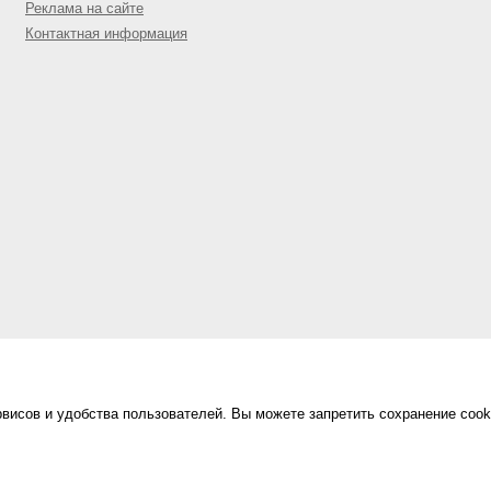
Реклама на сайте
Контактная информация
висов и удобства пользователей. Вы можете запретить сохранение cook
Сделано в
«Техинформ»
Уфа