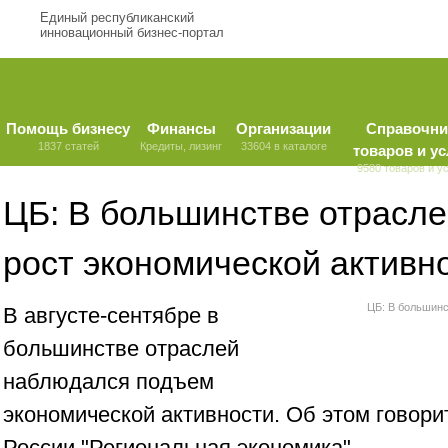
Единый республиканский
инновационный бизнес-портал
Помощь бизнесу
Финансы
Организации
Справочни
1837 статей
Кредиты, лизинг
33604 в каталоге
товаров и ус
9580 товаров и у
ЦБ: В большинстве отрасл
рост экономической активн
ЦБ: В большинс
В августе-сентябре в
большинстве отраслей
наблюдался подъем
экономической активности. Об этом говори
России "Региональная экономика".