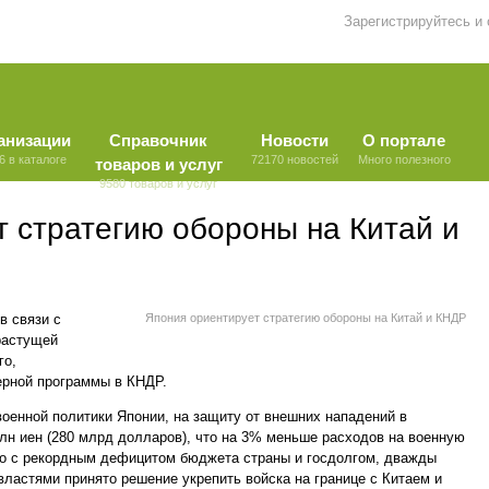
Зарегистрируйтесь и
анизации
Справочник
Новости
О портале
6 в каталоге
72170 новостей
Много полезного
товаров и услуг
9580 товаров и услуг
 стратегию обороны на Китай и
в связи с
Япония ориентирует стратегию обороны на Китай и КНДР
растущей
го,
ерной программы в КНДР.
оенной политики Японии, на защиту от внешних нападений в
лн иен (280 млрд долларов), что на 3% меньше расходов на военную
но с рекордным дефицитом бюджета страны и госдолгом, дважды
ластями принято решение укрепить войска на границе с Китаем и