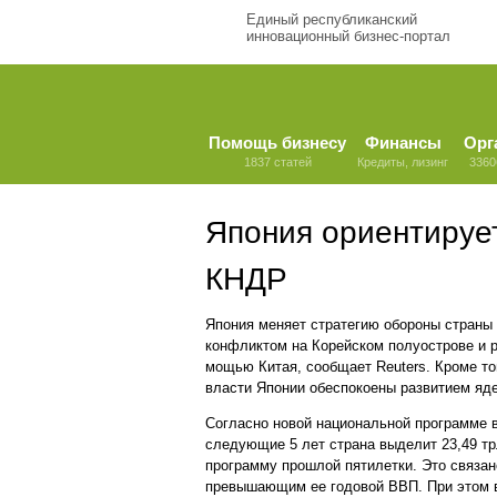
Единый республиканский
инновационный бизнес-портал
Помощь бизнесу
Финансы
Орг
1837 статей
Кредиты, лизинг
3360
Япония ориентирует
КНДР
Япония меняет стратегию обороны страны 
конфликтом на Корейском полуострове и 
мощью Китая, сообщает Reuters. Кроме то
власти Японии обеспокоены развитием яд
Согласно новой национальной программе в
следующие 5 лет страна выделит 23,49 тр
программу прошлой пятилетки. Это связа
превышающим ее годовой ВВП. При этом в