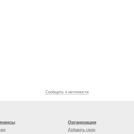
Cообщить о неточности
инансы
Организации
нки
Добавить свою