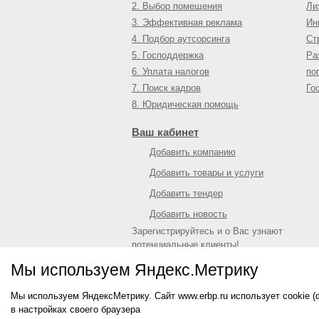
2. Выбор помещения
Ли
3. Эффективная реклама
Ин
4. Подбор аутсорсинга
Ст
5. Господдержка
Ра
6. Уплата налогов
по
7. Поиск кадров
Го
8. Юридическая помощь
Ваш кабинет
Добавить компанию
Добавить товары и услуги
Добавить тендер
Добавить новость
Зарегистрируйтесь и о Вас узнают
потенциальные клиенты!
Войти
или
зарегистрироваться
Мы используем Яндекс.Метрику
Мы используем ЯндексМетрику. Сайт www.erbp.ru использует cookie 
© 2009—
2026
Единый республиканский биз
в настройках своего браузера
О портале
|
Контактная информация
|
Рекл