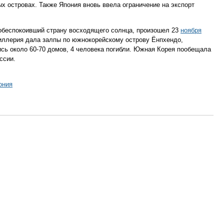
 островах. Также Япония вновь ввела ограничение на экспорт
 обеспокоивший страну восходящего солнца, произошел 23
ноября
тиллерия дала залпы по южнокорейскому острову Ёнпхендо,
сь около 60-70 домов, 4 человека погибли. Южная Корея пообещала
ссии.
ония