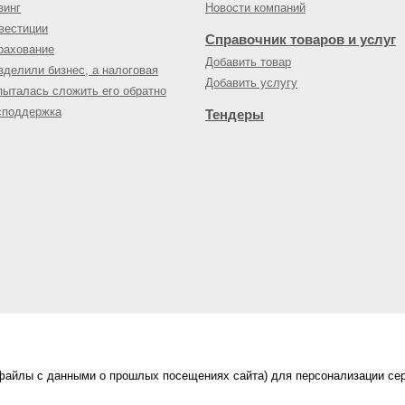
зинг
Новости компаний
вестиции
Справочник товаров и услуг
рахование
Добавить товар
зделили бизнес, а налоговая
Добавить услугу
пыталась сложить его обратно
споддержка
Тендеры
(файлы с данными о прошлых посещениях сайта) для персонализации сер
нес-портал
ама на портале
|
Правила пользования
|