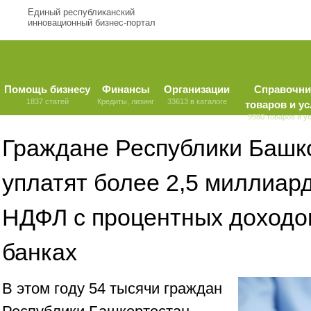
Единый республиканский
инновационный бизнес-портал
Помощь бизнесу
Финансы
Организации
Справочни
1837 статей
Кредиты, лизинг
33613 в каталоге
товаров и ус
9580 товаров и у
Граждане Республики Башк
уплатят более 2,5 миллиар
НДФЛ с процентных доходов
банках
В этом году 54 тысячи граждан