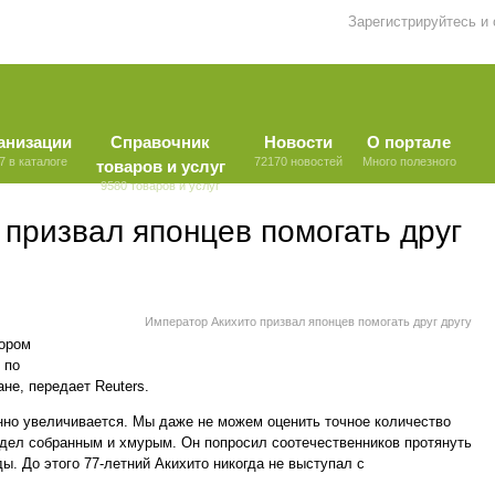
Зарегистрируйтесь и
анизации
Справочник
Новости
О портале
7 в каталоге
72170 новостей
Много полезного
товаров и услуг
9580 товаров и услуг
призвал японцев помогать друг
Император Акихито призвал японцев помогать друг другу
тором
 по
не, передает Reuters.
нно увеличивается. Мы даже не можем оценить точное количество
ядел собранным и хмурым. Он попросил соотечественников протянуть
ы. До этого 77-летний Акихито никогда не выступал с