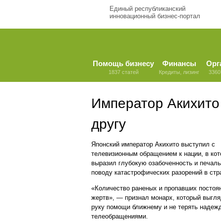
Единый республиканский
инновационный бизнес-портал
Помощь бизнесу
Финансы
Орг
1837 статей
Кредиты, лизинг
3360
Император Акихито 
другу
Японский император Акихито выступил с
телевизионным обращением к нации, в ко
выразил глубокую озабоченность и печаль
поводу катастрофических разорений в стра
«Количество раненых и пропавших постоя
жертв», — признал монарх, который выгл
руку помощи ближнему и не терять надежд
телеобращениями.