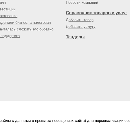
зинг
Новости компаний
вестиции
Справочник товаров и услуг
рахование
Добавить товар
зделили бизнес, а налоговая
Добавить услугу
пыталась сложить его обратно
споддержка
Тендеры
(файлы с данными о прошлых посещениях сайта) для персонализации сер
нес-портал
ама на портале
|
Правила пользования
|