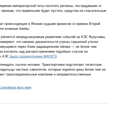
ерении императорской четы посетить регионы, пострадавшие от
 признав, что правильнее будет пустить средства на спасательные
ал происходящее в Японии худшим кризисом со времен Второй
или атомные бомбы.
губляется непредсказуемым развитием событий на АЭС Фукусимы,
заверяют, что никаких доказательств угрозы серьезной утечки
движущемся через Азию радиационном облаке — не более чем
за контроль над распространением подобных слухов на
 к АЭС
было сосредоточено МАГАТЭ
.
окидать тысячи человек. Транспортники подсчитают гигантские
ладельцы частных самолетов, которые подняли цены более чем на
гают транснациональные компании и неправительственные
стихийные бедствия