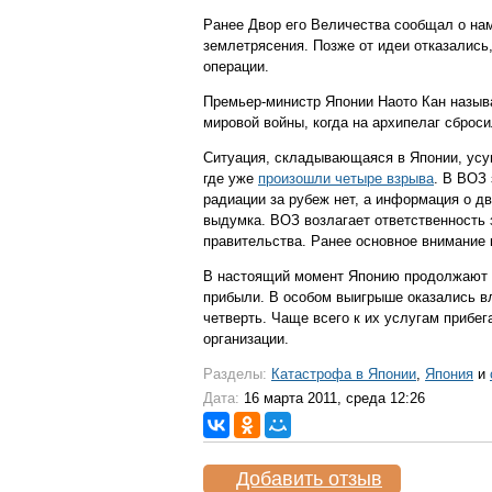
Ранее Двор его Величества сообщал о нам
землетрясения. Позже от идеи отказались,
операции.
Премьер-министр Японии Наото Кан назыв
мировой войны, когда на архипелаг сброс
Ситуация, складывающаяся в Японии, усу
где уже
произошли четыре взрыва
. В ВОЗ 
радиации за рубеж нет, а информация о 
выдумка. ВОЗ возлагает ответственность 
правительства. Ранее основное внимание
В настоящий момент Японию продолжают п
прибыли. В особом выигрыше оказались в
четверть. Чаще всего к их услугам прибе
организации.
Разделы:
Катастрофа в Японии
,
Япония
и
Дата:
16 марта 2011, среда 12:26
Добавить отзыв