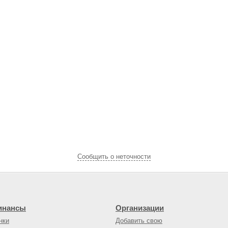
Cообщить о неточности
инансы
Организации
нки
Добавить свою