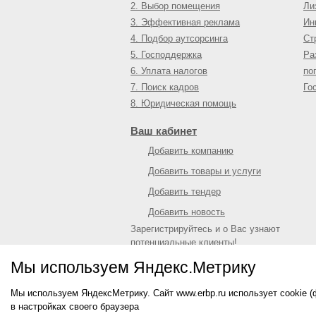
2. Выбор помещения
Ли
3. Эффективная реклама
Ин
4. Подбор аутсорсинга
Ст
5. Господдержка
Ра
6. Уплата налогов
по
7. Поиск кадров
Го
8. Юридическая помощь
Ваш кабинет
Добавить компанию
Добавить товары и услуги
Добавить тендер
Добавить новость
Зарегистрируйтесь и о Вас узнают
потенциальные клиенты!
Войти
или
зарегистрироваться
Мы используем Яндекс.Метрику
Мы используем ЯндексМетрику. Сайт www.erbp.ru использует cookie 
© 2009—
2026
Единый республиканский биз
в настройках своего браузера
О портале
|
Контактная информация
|
Рекл