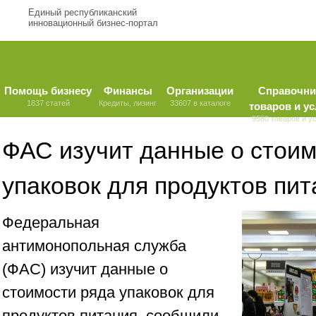
Единый республиканский
инновационный бизнес-портал
Помощь бизнесу
Финансы
Организации
Справочни
1837 статей
Кредиты, лизинг
33607 в каталоге
товаров и ус
9580 товаров и у
ФАС изучит данные о стоим
упаковок для продуктов пит
Федеральная
антимонопольная служба
(ФАС) изучит данные о
стоимости ряда упаковок для
продуктов питания, сообщили