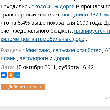
находились
около 40% дорог
. В прошлом г
транспортный комплекс
поступило 987,6 м
что на 8,4% выше показателя 2009 года. До
счет федерального бюджета
планируется п
километров автомобильных доро
г.
Разделы:
Минтранс
,
сельское хозяйство
,
А
планы
,
автодороги
и
дороги
Дата:
15 октября 2011, суббота 16:43
Добавить отзыв
Cооб