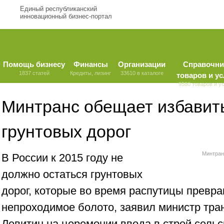
Единый республиканский
инновационный бизнес-портал
Помощь бизнесу
Финансы
Организации
Справочни
1837 статей
Кредиты, лизинг
33610 в каталоге
товаров и ус
9580 товаров и у
Минтранс обещает избавит
грунтовых дорог
Минтран
В России к 2015 году не
должно остаться грунтовых
дорог, которые во время распутицы прев
непроходимое болото, заявил министр тра
Левитин на церемонии ввода в строй сельс