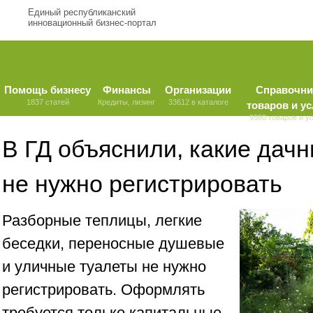
Единый республиканский
инновационный бизнес-портал
Помощь бизнесу
Финансы
Организации
Справочни
1837 статей
Кредиты, лизинг
33612 в каталоге
товаров и ус
9580 товаров и у
В ГД объяснили, какие дач
не нужно регистрировать
Разборные теплицы, легкие
беседки, переносные душевые
и уличные туалеты не нужно
регистрировать. Оформлять
требуется только капитальные