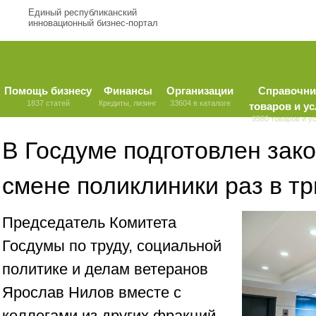
Единый республиканский
инновационный бизнес-портал
Помощь бизнесу
Финансы
Организации
Справочни
1837 статей
Кредиты, лизинг
33604 в каталоге
товаров и ус
9580 товаров и у
В Госдуме подготовлен зак
смене поликлиники раз в т
Председатель Комитета
Госдумы по труду, социальной
политике и делам ветеранов
Ярослав Нилов вместе с
коллегами из других фракций