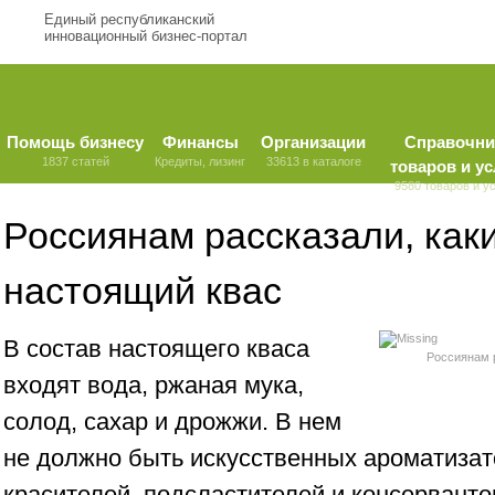
Единый республиканский
инновационный бизнес-портал
Помощь бизнесу
Финансы
Организации
Справочни
1837 статей
Кредиты, лизинг
33613 в каталоге
товаров и ус
9580 товаров и у
Россиянам рассказали, как
настоящий квас
В состав настоящего кваса
Россиянам 
входят вода, ржаная мука,
солод, сахар и дрожжи. В нем
не должно быть искусственных ароматизат
красителей, подсластителей и консервантов