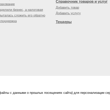
Справочник товаров и услуг
рахование
Добавить товар
зделили бизнес, а налоговая
Добавить услугу
пыталась сложить его обратно
споддержка
Тендеры
(файлы с данными о прошлых посещениях сайта) для персонализации сер
нес-портал
ама на портале
|
Правила пользования
|
ной офертой