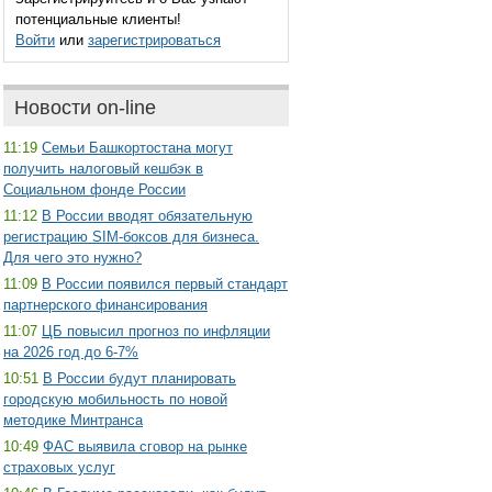
потенциальные клиенты!
Войти
или
зарегистрироваться
Новости on-line
11:19
Семьи Башкортостана могут
получить налоговый кешбэк в
Социальном фонде России
11:12
В России вводят обязательную
регистрацию SIM-боксов для бизнеса.
Для чего это нужно?
11:09
В России появился первый стандарт
партнерского финансирования
11:07
ЦБ повысил прогноз по инфляции
на 2026 год до 6-7%
10:51
В России будут планировать
городскую мобильность по новой
методике Минтранса
10:49
ФАС выявила сговор на рынке
страховых услуг