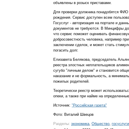
объявлены в розыск приставами.
Для проверки должника понадобятся ФИО 
рождения. Сервис доступен всем пользов
Госуслуг - авторизация на портале и данн
документов не требуются. В Минцифры до
что сервис поможет оценивать финансову
добросовестность человека, например при
заключении сделок, и может стать стиму
погасить долг.
Елизавета Белякова, председатель Альянс
реестра злостных неплательщиков алименто
сугубо "личным делом" и становится обще
наказание и не формальность, а минималь
пожилых родителей.
Теоретически реестр может использоватьс
опеки, а также при найме на определенны
Источник:
"Российская газета"
Фото: Виталий Швецов
Разделы:
экономика
,
Общество
,
госуслуги