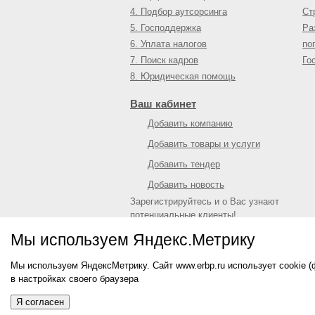
4. Подбор аутсорсинга
Ст
5. Господдержка
Ра
6. Уплата налогов
по
7. Поиск кадров
Го
8. Юридическая помощь
Ваш кабинет
Добавить компанию
Добавить товары и услуги
Добавить тендер
Добавить новость
Зарегистрируйтесь и о Вас узнают
потенциальные клиенты!
Войти
или
зарегистрироваться
Мы используем Яндекс.Метрику
Мы используем ЯндексМетрику. Сайт www.erbp.ru использует cookie 
© 2009—
2026
Единый республиканский биз
в настройках своего браузера
О портале
|
Контактная информация
|
Рекл
Информация на сайте не является публич
Я согласен