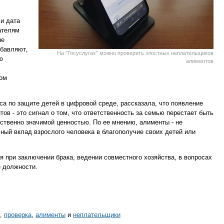
и дата
ателям
ые
бавляют,
На "Госуслугах" можно проверить злостных неплательщиков
ю
алиментов
лом
а по защите детей в цифровой среде, рассказала, что появление
в - это сигнал о том, что ответственность за семью перестает быть
ственно значимой ценностью. По ее мнению, алименты - не
ный вклад взрослого человека в благополучие своих детей или
я при заключении брака, ведении совместного хозяйства, в вопросах
е должности.
,
проверка
,
алименты
и
неплательщики