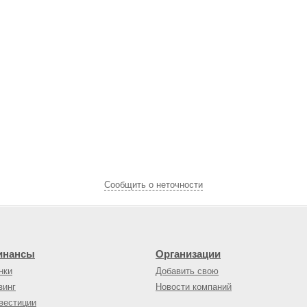
Cообщить о неточности
инансы
Организации
нки
Добавить свою
зинг
Новости компаний
вестиции