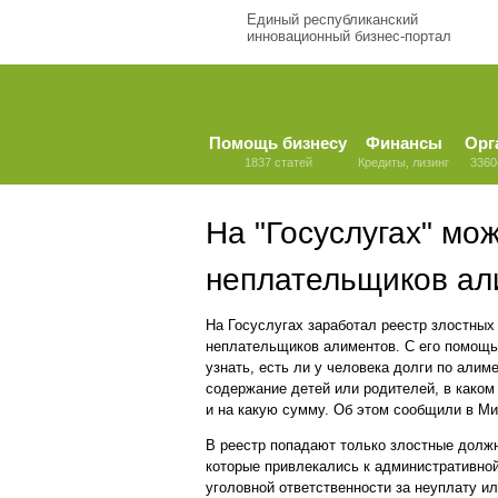
Единый республиканский
инновационный бизнес-портал
Помощь бизнесу
Финансы
Орг
1837 статей
Кредиты, лизинг
3360
На "Госуслугах" мо
неплательщиков ал
На Госуслугах заработал реестр злостных
неплательщиков алиментов. С его помощ
узнать, есть ли у человека долги по алим
содержание детей или родителей, в каком
и на какую сумму. Об этом сообщили в М
В реестр попадают только злостные долж
которые привлекались к административно
уголовной ответственности за неуплату и