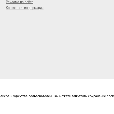
Реклама на сайте
Контактная информация
висов и удобства пользователей. Вы можете запретить сохранение cook
Сделано в
«Техинформ»
Уфа