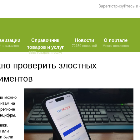
Зарегистрируйтесь и
анизации
Справочник
Новости
О портале
4 в каталоге
72159 новостей
Много полезного
товаров и услуг
9580 товаров и услуг
жно проверить злостных
иментов
ью можно
ентам на
 регионе
инцифры.
ники,
й или
ли были