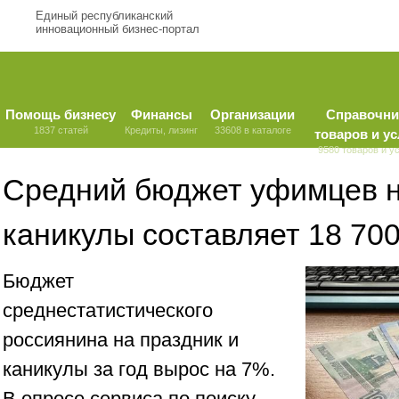
Единый республиканский
инновационный бизнес-портал
Помощь бизнесу
Финансы
Организации
Справочни
1837 статей
Кредиты, лизинг
33608 в каталоге
товаров и ус
9580 товаров и у
Средний бюджет уфимцев н
каникулы составляет 18 70
Бюджет
среднестатистического
россиянина на праздник и
каникулы за год вырос на 7%.
В опросе сервиса по поиску