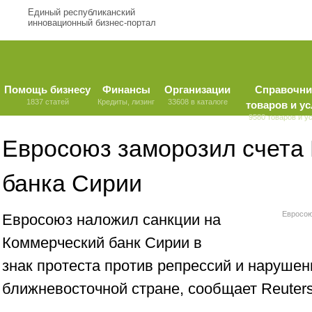
Единый республиканский
инновационный бизнес-портал
Помощь бизнесу
Финансы
Организации
Справочни
1837 статей
Кредиты, лизинг
33608 в каталоге
товаров и ус
9580 товаров и у
Евросоюз заморозил счета
банка Сирии
Евросою
Евросоюз наложил санкции на
Коммерческий банк Сирии в
знак протеста против репрессий и нарушен
ближневосточной стране, сообщает Reuters