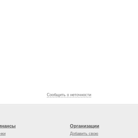
Cообщить о неточности
инансы
Организации
нки
Добавить свою