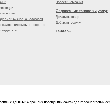
зинг
Новости компаний
вестиции
Справочник товаров и услуг
рахование
Добавить товар
зделили бизнес, а налоговая
Добавить услугу
пыталась сложить его обратно
споддержка
Тендеры
(файлы с данными о прошлых посещениях сайта) для персонализации сер
нес-портал
ама на портале
|
Правила пользования
|