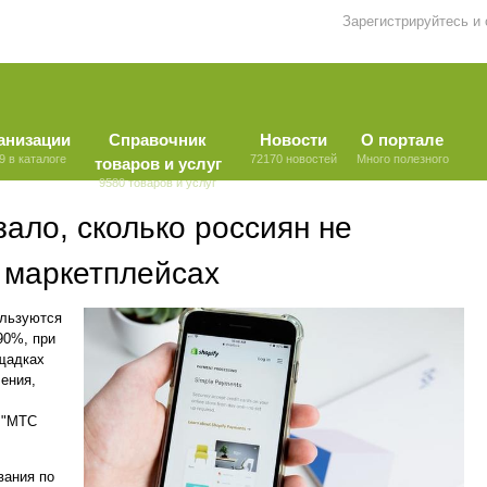
Зарегистрируйтесь и
анизации
Справочник
Новости
О портале
9 в каталоге
72170 новостей
Много полезного
товаров и услуг
9580 товаров и услуг
ало, сколько россиян не
 маркетплейсах
ользуются
90%, при
ощадках
ения,
 "МТС
вания по