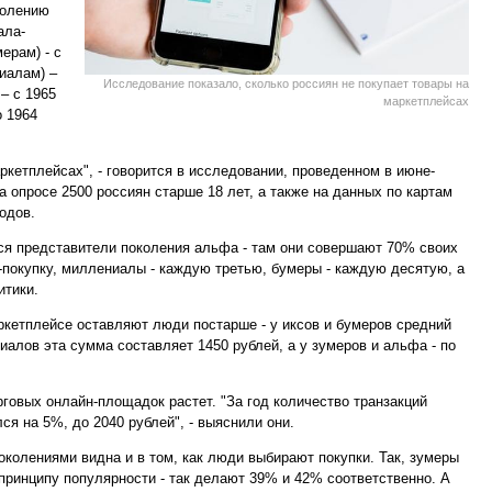
колению
ала-
ерам) - с
иалам) –
Исследование показало, сколько россиян не покупает товары на
 – с 1965
маркетплейсах
о 1964
ркетплейсах", - говорится в исследовании, проведенном в июне-
 опросе 2500 россиян старше 18 лет, а также на данных по картам
одов.
ся представители поколения альфа - там они совершают 70% своих
-покупку, миллениалы - каждую третью, бумеры - каждую десятую, а
итики.
аркетплейсе оставляют люди постарше - у иксов и бумеров средний
иалов эта сумма составляет 1450 рублей, а у зумеров и альфа - по
рговых онлайн-площадок растет. "За год количество транзакций
ся на 5%, до 2040 рублей", - выяснили они.
колениями видна и в том, как люди выбирают покупки. Так, зумеры
принципу популярности - так делают 39% и 42% соответственно. А