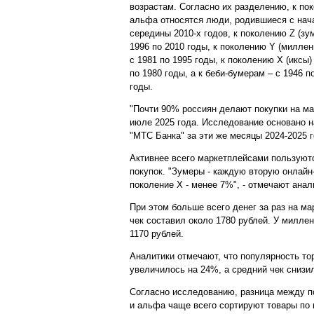
возрастам. Согласно их разделению, к по
альфа относятся люди, родившиеся с нач
середины 2010-х годов, к поколению Z (зум
1996 по 2010 годы, к поколению Y (миллен
с 1981 по 1995 годы, к поколению X (иксы)
по 1980 годы, а к беби-бумерам – с 1946 п
годы.
"Почти 90% россиян делают покупки на ма
июле 2025 года. Исследование основано на
"МТС Банка" за эти же месяцы 2024-2025 г
Активнее всего маркетплейсами пользуют
покупок. "Зумеры - каждую вторую онлайн
поколение Х - менее 7%", - отмечают анал
При этом больше всего денег за раз на м
чек составил около 1780 рублей. У миллен
1170 рублей.
Аналитики отмечают, что популярность то
увеличилось на 24%, а средний чек снизил
Согласно исследованию, разница между по
и альфа чаще всего сортируют товары по 