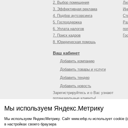
2. Выбор помещения
Ли
3. Эффективная реклама
Ин
4. Подбор аутсорсинга
Ст
5. Господдержка
Ра
6. Уплата налогов
по
7. Поиск кадров
Го
8. Юридическая помощь
Ваш кабинет
Добавить компанию
Добавить товары и услуги
Добавить тендер
Добавить новость
Зарегистрируйтесь и о Вас узнают
потенциальные клиенты!
Войти
или
зарегистрироваться
Мы используем Яндекс.Метрику
Мы используем ЯндексМетрику. Сайт www.erbp.ru использует cookie 
© 2009—
2026
Единый республиканский биз
в настройках своего браузера
О портале
|
Контактная информация
|
Рекл