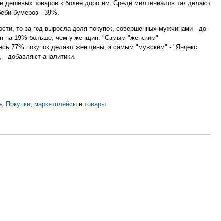
ее дешевых товаров к более дорогим. Среди миллениалов так делают
беби-бумеров - 39%.
сти, то за год выросла доля покупок, совершенных мужчинами - до
ин на 19% больше, чем у женщин. "Самым "женским"
десь 77% покупок делают женщины, а самым "мужским" - "Яндекс
, - добавляют аналитики.
е
,
Покупки
,
маркетплейсы
и
товары