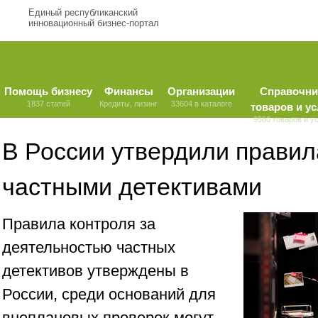
Единый республиканский
инновационный бизнес-портал
Помощь бизнесу
Финансы
Организации
Справочни
1837 статей
Кредиты, лизинг
33604 в каталоге
товаров и ус
9580 товаров и у
В России утвердили правил
частными детективами
Правила контроля за
деятельностью частных
детективов утверждены в
России, среди оснований для
внеплановых проверок могут