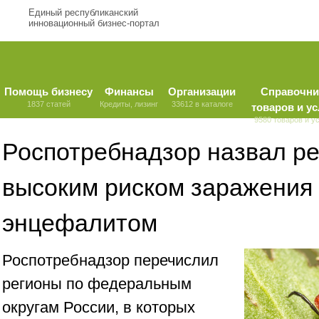
Единый республиканский
инновационный бизнес-портал
Помощь бизнесу
Финансы
Организации
Справочни
1837 статей
Кредиты, лизинг
33612 в каталоге
товаров и ус
9580 товаров и у
Роспотребнадзор назвал ре
высоким риском заражения
энцефалитом
Роспотребнадзор перечислил
регионы по федеральным
округам России, в которых