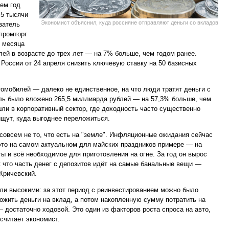
ем год
,5 тысячи
Экономист объяснил, куда россияне отправляют деньги со вкладов
затель
промторг
е месяца
лей в возрасте до трех лет — на 7% больше, чем годом ранее.
России от 24 апреля снизить ключевую ставку на 50 базисных
томобилей — далеко не единственное, на что люди тратят деньги с
ель было вложено 265,5 миллиарда рублей — на 57,3% больше, чем
шли в корпоративный сектор, где доходность часто существенно
щут, куда выгоднее переложиться.
овсем не то, что есть на "земле". Инфляционные ожидания сейчас
это на самом актуальном для майских праздников примере — на
ы и всё необходимое для приготовления на огне. За год он вырос
к что часть денег с депозитов идёт на самые банальные вещи —
Кричевский.
ли высокими: за этот период с реинвестированием можно было
жить деньги на вклад, а потом накопленную сумму потратить на
 достаточно ходовой. Это один из факторов роста спроса на авто,
считает экономист.