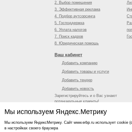
2. Выбор помещения
Ли
3. Эффективная реклама
Ин
4. Подбор аутсорсинга
Ст
5. Господдержка
Ра
6. Уплата налогов
по
7. Поиск кадров
Го
8. Юридическая помощь
Ваш кабинет
Добавить компанию
Добавить товары и услуги
Добавить тендер
Добавить новость
Зарегистрируйтесь и о Вас узнают
потенциальные клиенты!
Войти
или
зарегистрироваться
Мы используем Яндекс.Метрику
Мы используем ЯндексМетрику. Сайт www.erbp.ru использует cookie 
© 2009—
2026
Единый республиканский биз
в настройках своего браузера
О портале
|
Контактная информация
|
Рекл