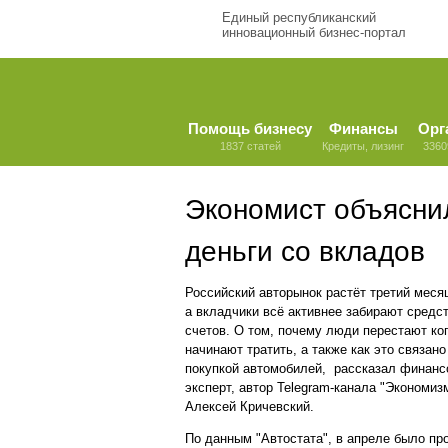
Единый республиканский
инновационный бизнес-портал
Помощь бизнесу
Финансы
Орг
1837 статей
Кредиты, лизинг
3360
Экономист объяснил
деньги со вкладов
Российский авторынок растёт третий меся
а вкладчики всё активнее забирают средс
счетов. О том, почему люди перестают ко
начинают тратить, а также как это связано
покупкой автомобилей, рассказал финан
эксперт, автор Telegram-канала "Экономиз
Алексей Кричевский.
По данным "Автостата", в апреле было пр