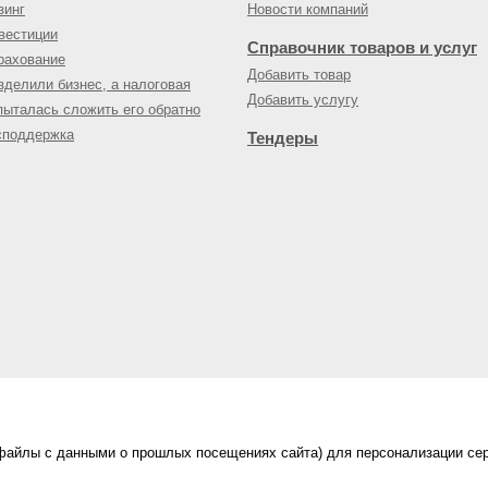
зинг
Новости компаний
вестиции
Справочник товаров и услуг
рахование
Добавить товар
зделили бизнес, а налоговая
Добавить услугу
пыталась сложить его обратно
споддержка
Тендеры
(файлы с данными о прошлых посещениях сайта) для персонализации сер
нес-портал
ама на портале
|
Правила пользования
|