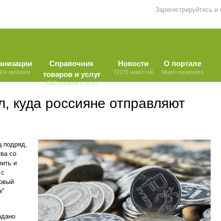
Зарегистрируйтесь и
анизации
Справочник
Новости
О портале
9 в каталоге
72170 новостей
Много полезного
товаров и услуг
9580 товаров и услуг
, куда россияне отправляют
ц подряд,
тва со
пить и
 с
совый
м"
одано