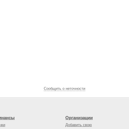
Cообщить о неточности
инансы
Организации
нки
Добавить свою