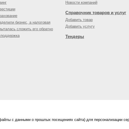
зинг
Новости компаний
вестиции
Справочник товаров и услуг
рахование
Добавить товар
зделили бизнес, а налоговая
Добавить услугу
пыталась сложить его обратно
споддержка
Тендеры
(файлы с данными о прошлых посещениях сайта) для персонализации сер
нес-портал
ама на портале
|
Правила пользования
|