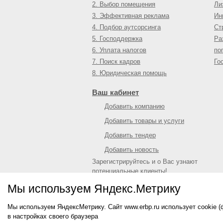
2. Выбор помещения
Ли
3. Эффективная реклама
Ин
4. Подбор аутсорсинга
Ст
5. Господдержка
Ра
6. Уплата налогов
по
7. Поиск кадров
Го
8. Юридическая помощь
Ваш кабинет
Добавить компанию
Добавить товары и услуги
Добавить тендер
Добавить новость
Зарегистрируйтесь и о Вас узнают
потенциальные клиенты!
Войти
или
зарегистрироваться
Мы используем Яндекс.Метрику
Мы используем ЯндексМетрику. Сайт www.erbp.ru использует cookie 
© 2009—
2026
Единый республиканский биз
в настройках своего браузера
О портале
|
Контактная информация
|
Рекл