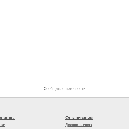
Cообщить о неточности
инансы
Организации
нки
Добавить свою