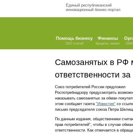
Единый республиканский
инновационный бизнес-портал
Помощь бизнесу
Финансы
Орг
1837 статей
Кредиты, лизинг
3360
Самозанятых в РФ м
ответственности за
Союз потребителей России предложил
Роспотребнадзору предусмотреть возмож
наказывать самозанятых за обман покупат
этом сообщает газета
"Известия"
со ссылк
письмо председателя союза Петра Шелищ
По данным издания, общественники счита
прав потребителей", чтобы в случае обма
ответственности. Как отмечается в обращ