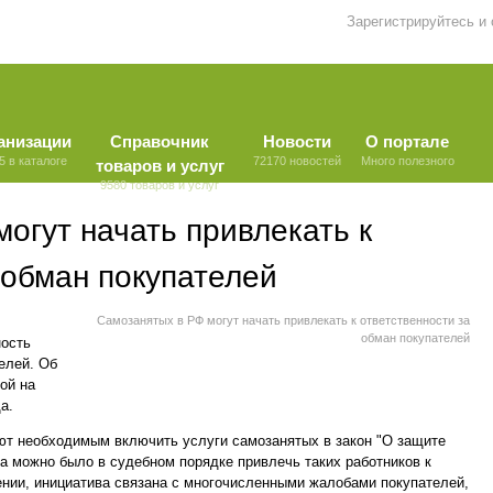
Зарегистрируйтесь и
анизации
Справочник
Новости
О портале
5 в каталоге
72170 новостей
Много полезного
товаров и услуг
9580 товаров и услуг
огут начать привлекать к
 обман покупателей
Самозанятых в РФ могут начать привлекать к ответственности за
обман покупателей
ность
елей. Об
ой на
а.
ют необходимым включить услуги самозанятых в закон "О защите
на можно было в судебном порядке привлечь таких работников к
ении, инициатива связана с многочисленными жалобами покупателей,