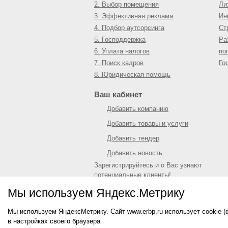
2. Выбор помещения
Ли
3. Эффективная реклама
Ин
4. Подбор аутсорсинга
Ст
5. Господдержка
Ра
6. Уплата налогов
по
7. Поиск кадров
Го
8. Юридическая помощь
Ваш кабинет
Добавить компанию
Добавить товары и услуги
Добавить тендер
Добавить новость
Зарегистрируйтесь и о Вас узнают
потенциальные клиенты!
Войти
или
зарегистрироваться
Мы используем Яндекс.Метрику
Мы используем ЯндексМетрику. Сайт www.erbp.ru использует cookie 
© 2009—
2026
Единый республиканский биз
в настройках своего браузера
О портале
|
Контактная информация
|
Рекл