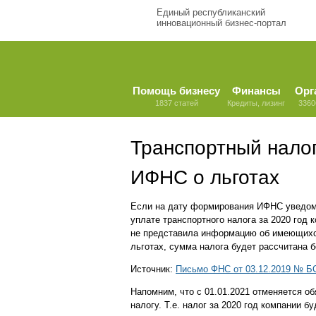
Единый республиканский
инновационный бизнес-портал
Помощь бизнесу
Финансы
Орг
1837 статей
Кредиты, лизинг
3360
Транспортный налог
ИФНС о льготах
Если на дату формирования ИФНС уведом
уплате транспортного налога за 2020 год 
не представила информацию об имеющихс
льготах, сумма налога будет рассчитана бе
Источник:
Письмо ФНС от 03.12.2019 № Б
Напомним, что с 01.01.2021 отменяется о
налогу. Т.е. налог за 2020 год компании 