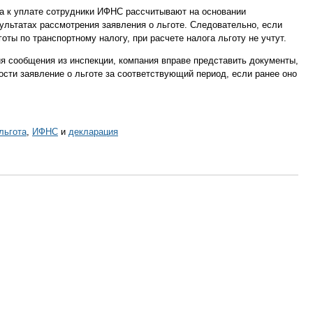
га к уплате сотрудники ИФНС рассчитывают на основании
зультатах рассмотрения заявления о льготе. Следовательно, если
оты по транспортному налогу, при расчете налога льготу не учтут.
ия сообщения из инспекции, компания вправе представить документы,
ости заявление о льготе за соответствующий период, если ранее оно
льгота
,
ИФНС
и
декларация