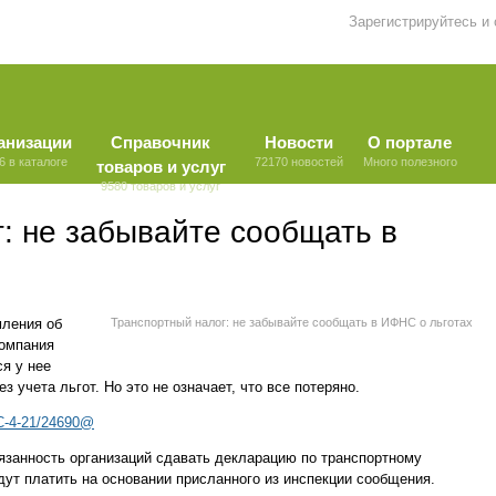
Зарегистрируйтесь и
анизации
Справочник
Новости
О портале
6 в каталоге
72170 новостей
Много полезного
товаров и услуг
9580 товаров и услуг
: не забывайте сообщать в
ления об
Транспортный налог: не забывайте сообщать в ИФНС о льготах
компания
я у нее
з учета льгот. Но это не означает, что все потеряно.
С-4-21/24690@
бязанность организаций сдавать декларацию по транспортному
будут платить на основании присланного из инспекции сообщения.