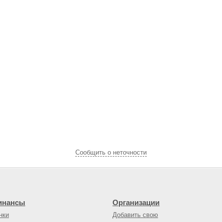
Cообщить о неточности
инансы
Организации
нки
Добавить свою