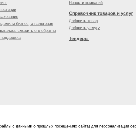
зинг
Новости компаний
вестиции
Справочник товаров и услуг
рахование
Добавить товар
зделили бизнес, а налоговая
Добавить услугу
пыталась сложить его обратно
споддержка
Тендеры
(файлы с данными о прошлых посещениях сайта) для персонализации сер
нес-портал
ама на портале
|
Правила пользования
|