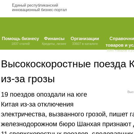
Единый республиканский
инновационный бизнес-портал
Помощь бизнесу
Финансы
Организации
Справочни
1837 статей
Кредиты, лизинг
33607 в каталоге
товаров и ус
9580 товаров и у
Высокоскоростные поезда К
из-за грозы
Выс
19 поездов опоздали на юге
Китая из-за отключения
электричества, вызванного грозой, пишет га
железнодорожном бюро Шанхая признают 
11 сверхскоростных поездов, следовавших