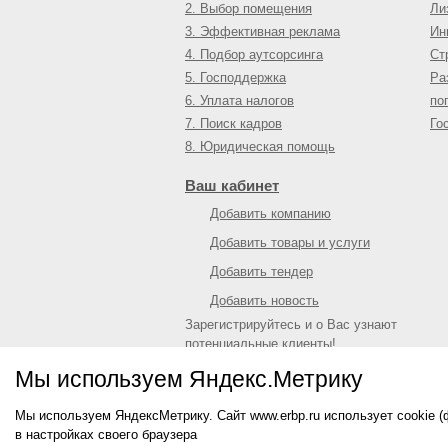
2. Выбор помещения
Ли
3. Эффективная реклама
Ин
4. Подбор аутсорсинга
Ст
5. Господдержка
Ра
6. Уплата налогов
по
7. Поиск кадров
Го
8. Юридическая помощь
Ваш кабинет
Добавить компанию
Добавить товары и услуги
Добавить тендер
Добавить новость
Зарегистрируйтесь и о Вас узнают
потенциальные клиенты!
Войти
или
зарегистрироваться
Мы используем Яндекс.Метрику
Мы используем ЯндексМетрику. Сайт www.erbp.ru использует cookie 
© 2009—
2026
Единый республиканский биз
в настройках своего браузера
О портале
|
Контактная информация
|
Рекл