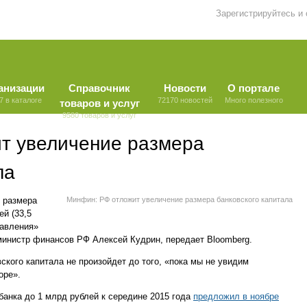
Зарегистрируйтесь и
анизации
Справочник
Новости
О портале
7 в каталоге
72170 новостей
Много полезного
товаров и услуг
9580 товаров и услуг
т увеличение размера
ла
 размера
Минфин: РФ отложит увеличение размера банковского капитала
ей (33,5
давления»
инистр финансов РФ Алексей Кудрин, передает Bloomberg.
ского капитала не произойдет до того, «пока мы не увидим
оре».
анка до 1 млрд рублей к середине 2015 года
предложил в ноябре