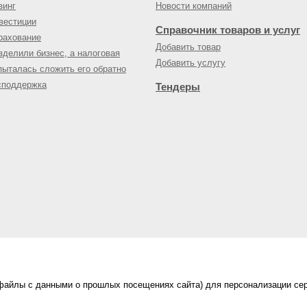
зинг
Новости компаний
вестиции
Справочник товаров и услуг
рахование
Добавить товар
зделили бизнес, а налоговая
Добавить услугу
пыталась сложить его обратно
споддержка
Тендеры
(файлы с данными о прошлых посещениях сайта) для персонализации сер
нес-портал
ама на портале
|
Правила пользования
|