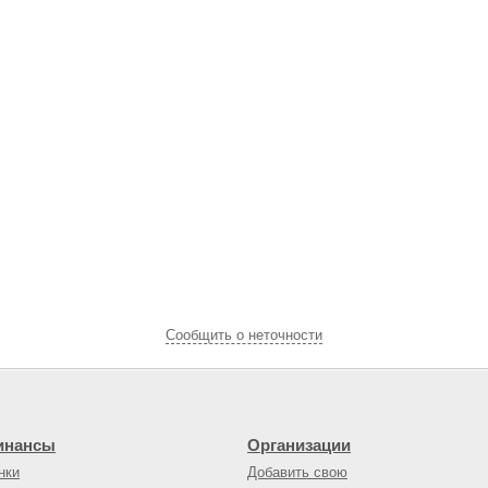
Cообщить о неточности
инансы
Организации
нки
Добавить свою