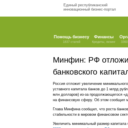
Единый республиканский
инновационный бизнес-портал
Помощь бизнесу
Финансы
Орг
1837 статей
Кредиты, лизинг
3360
Минфин: РФ отложи
банковского капита
Россия отложит увеличение минимального
уставного капитала банков до 1 млрд рубл
млн долларов) из-за продолжающегося «
на финансовую сферу. Об этом сообщил м
Глава Минфина сообщил, что роста банков
стабильности в мировом финансовом сект
Увеличить минимальный размер капитала б