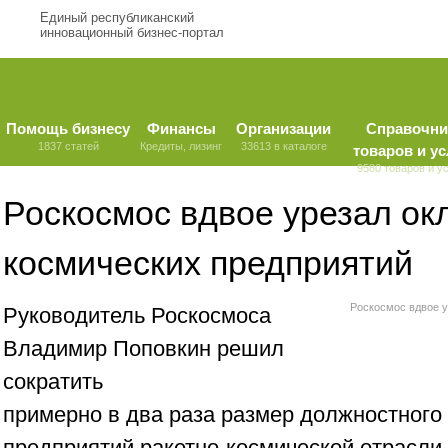
Единый республиканский
инновационный бизнес-портал
Помощь бизнесу
Финансы
Организации
Справочни
1837 статей
Кредиты, лизинг
33613 в каталоге
товаров и ус
9580 товаров и у
Роскосмос вдвое урезал ок
космических предприятий
Роскосмос вдвое у
Руководитель Роскосмоса
Владимир Поповкин решил
сократить
примерно в два раза размер должностного
предприятий ракетно-космической отрасли