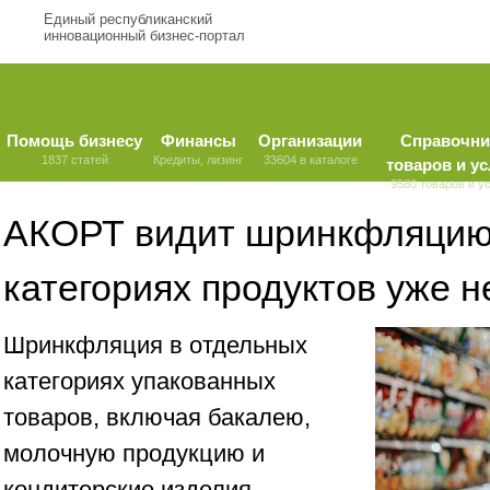
Единый республиканский
инновационный бизнес-портал
Помощь бизнесу
Финансы
Организации
Справочни
1837 статей
Кредиты, лизинг
33604 в каталоге
товаров и ус
9580 товаров и у
АКОРТ видит шринкфляцию
категориях продуктов уже н
Шринкфляция в отдельных
категориях упакованных
товаров, включая бакалею,
молочную продукцию и
кондитерские изделия,