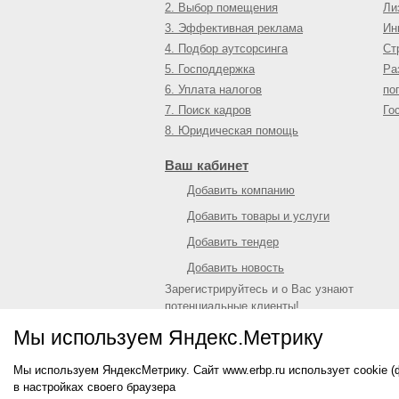
2. Выбор помещения
Ли
3. Эффективная реклама
Ин
4. Подбор аутсорсинга
Ст
5. Господдержка
Ра
6. Уплата налогов
по
7. Поиск кадров
Го
8. Юридическая помощь
Ваш кабинет
Добавить компанию
Добавить товары и услуги
Добавить тендер
Добавить новость
Зарегистрируйтесь и о Вас узнают
потенциальные клиенты!
Войти
или
зарегистрироваться
Мы используем Яндекс.Метрику
Мы используем ЯндексМетрику. Сайт www.erbp.ru использует cookie 
© 2009—
2026
Единый республиканский биз
в настройках своего браузера
О портале
|
Контактная информация
|
Рекл