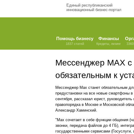
Единый республиканский
инновационный бизнес-портал
Помощь бизнесу
Финансы
Орг
1837 статей
Кредиты, лизинг
3360
Мессенджер MAX с 
обязательным к ус
Мессенджер Max станет обязательным дл
предустановки на все новые смартфоны в
сентября, рассказал юрист, руководитель 
правопорядка в Москве и Московской обла
Александр Хаминский.
"Max сочетает в себе функции общения (ч
звонки, передача файлов до 4 ГБ), интегр
государственными сервисами (Госуслуги,