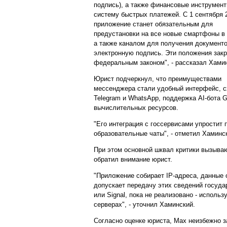
подпись), а также финансовые инструмент
систему быстрых платежей. С 1 сентября 
приложение станет обязательным для
предустановки на все новые смартфоны в 
а также каналом для получения документо
электронную подпись. Эти положения зак
федеральным законом", - рассказал Хами
Юрист подчеркнул, что преимуществами
мессенджера стали удобный интерфейс, с
Telegram и WhatsApp, поддержка AI-бота G
вычислительных ресурсов.
"Его интеграция с госсервисами упростит 
образовательные чаты", - отметил Хаминс
При этом основной шквал критики вызыва
обратил внимание юрист.
"Приложение собирает IP-адреса, данные 
допускает передачу этих сведений госуда
или Signal, пока не реализовано - исполь
серверах", - уточнил Хаминский.
Согласно оценке юриста, Мах неизбежно з