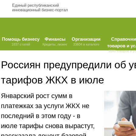
Единый республиканский
инновационный бизнес-портал
Помощь бизнесу
Финансы
Организации
Справочни
1837 статей
Кредиты, лизинг
33604 в каталоге
товаров и ус
9580 товаров и у
Россиян предупредили об 
тарифов ЖКХ в июле
Январский рост сумм в
платежках за услуги ЖКХ не
последний в этом году - в
июле тарифы снова вырастут,
рассказала доцент базовой