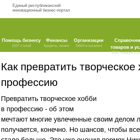
Единый республиканский
инновационный бизнес-портал
Помощь бизнесу
Финансы
Организации
Справочни
1837 статей
Кредиты, лизинг
33604 в каталоге
товаров и ус
9580 товаров и у
Как превратить творческое 
профессию
Превратить творческое хобби
в профессию - об этом
мечтают многие увлеченные своим делом л
получается, конечно. Но шансов, чтобы вс
стало больше. Это уже оценил пермяк Ник