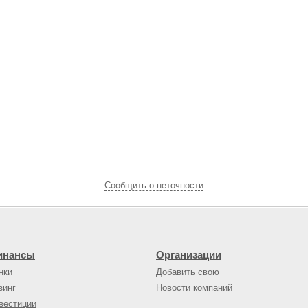
Cообщить о неточности
инансы
Организации
нки
Добавить свою
зинг
Новости компаний
вестиции