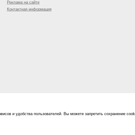
Реклама на сайте
Контактная информация
висов и удобства пользователей. Вы можете запретить сохранение cook
Сделано в
«Техинформ»
Уфа