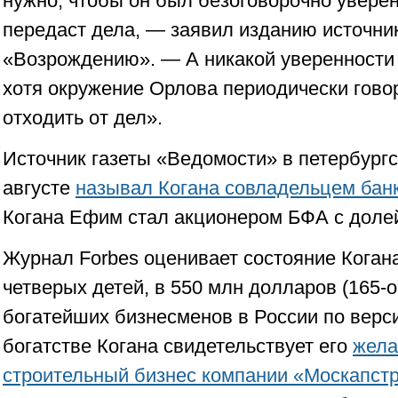
нужно, чтобы он был безоговорочно уверен
передаст дела, — заявил изданию источник
«Возрождению». — А никакой уверенности [в
хотя окружение Орлова периодически говор
отходить от дел».
Источник газеты «Ведомости» в петербургс
августе
называл Когана совладельцем бан
Когана Ефим стал акционером БФА с доле
Журнал Forbes оценивает состояние Когана
четверых детей, в 550 млн долларов (165-о
богатейших бизнесменов в России по версии
богатстве Когана свидетельствует его
жела
строительный бизнес компании «Москапст