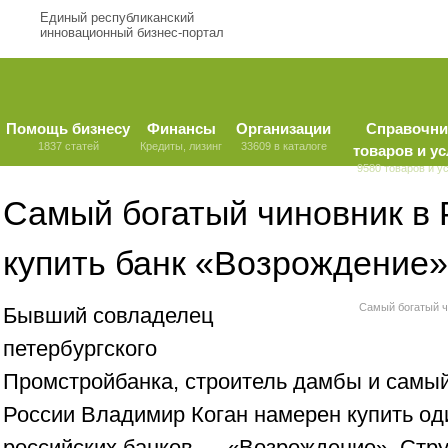
Единый республиканский
инновационный бизнес-портал
Помощь бизнесу
Финансы
Организации
Справочни
1837 статей
Кредиты, лизинг
33609 в каталоге
товаров и ус
9580 товаров и у
Самый богатый чиновник в 
купить банк «Возрождение»
Самый богатый ч
Бывший совладелец
петербургского
Промстройбанка, строитель дамбы и самый
России Владимир Коган намерен купить од
российских банков — «Возрождение». Стру