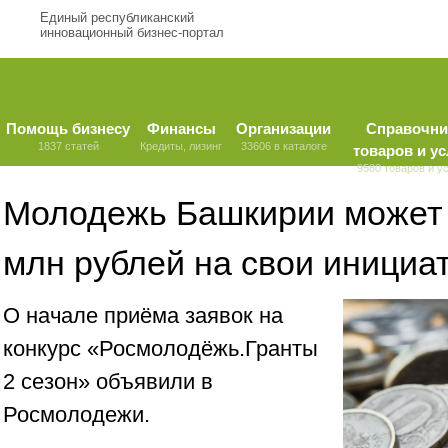
Единый республиканский
инновационный бизнес-портал
Помощь бизнесу
Финансы
Организации
Справочни
1837 статей
Кредиты, лизинг
33606 в каталоге
товаров и ус
9580 товаров и у
Молодежь Башкирии может 
млн рублей на свои инициа
О начале приёма заявок на
конкурс «Росмолодёжь.Гранты
2 сезон» объявили в
Росмолодежи.