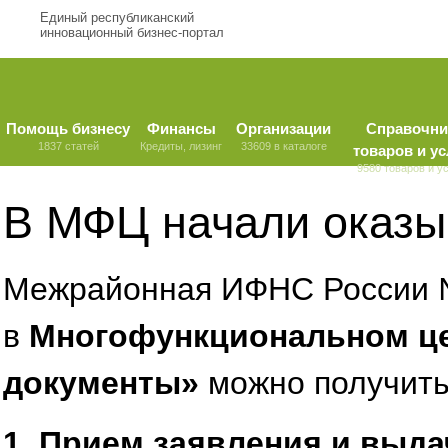
Единый республиканский
инновационный бизнес-портал
Помощь бизнесу
Финансы
Организации
Справочни
1837 статей
Кредиты, лизинг
33609 в каталоге
товаров и ус
9580 товаров и у
В МФЦ начали оказы
Межрайонная ИФНС России №
в
Многофункциональном це
документы»
можно получить
1.
Прием заявления и выда