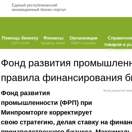
Единый республиканский
инновационный бизнес-портал
Помощь бизнесу
Финансы
Организации
Справочни
1837 статей
Кредиты, лизинг
33607 в каталоге
товаров и ус
9580 товаров и у
Фонд развития промышленн
правила финансирования б
Фонд развития пр
Фонд развития
промышленности (ФРП) при
Минпромторге корректирует
свою стратегию, делая ставку на финан
производственного бизнеса. Максималь