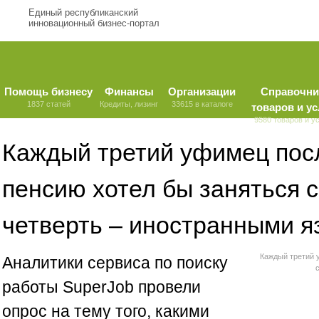
Единый республиканский
инновационный бизнес-портал
Помощь бизнесу
Финансы
Организации
Справочни
1837 статей
Кредиты, лизинг
33615 в каталоге
товаров и ус
9580 товаров и у
Каждый третий уфимец пос
пенсию хотел бы заняться с
четверть – иностранными 
Каждый третий 
Аналитики сервиса по поиску
работы SuperJob провели
опрос на тему того, какими