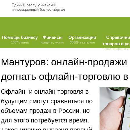
Единый республиканский
инновационный бизнес-портал
Помощь бизнесу
Финансы
Организации
Справочни
1837 статей
Кредиты, лизинг
33609 в каталоге
товаров и ус
9580 товаров и у
Мантуров: онлайн-продажи 
догнать офлайн-торговлю 
Офлайн- и онлайн-торговля в
будущем смогут сравняться по
объемам продаж в России, но
для этого потребуется время.
Такое мнение выразил первый