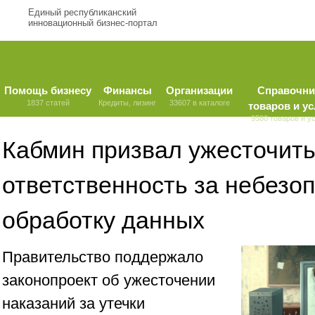
Единый республиканский
инновационный бизнес-портал
Помощь бизнесу
Финансы
Организации
Справочни
1837 статей
Кредиты, лизинг
33607 в каталоге
товаров и ус
9580 товаров и у
Кабмин призвал ужесточит
ответственность за небезо
обработку данных
Правительство поддержало
законопроект об ужесточении
наказаний за утечки