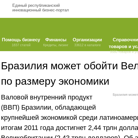
Единый республиканский
инновационный бизнес-портал
Помощь бизнесу
Финансы
Организации
Справочни
1837 статей
Кредиты, лизинг
33612 в каталоге
товаров и ус
9580 товаров и у
Бразилия может обойти Ве
по размеру экономики
Бразилия может
Валовой внутренний продукт
(ВВП) Бразилии, обладающей
крупнейшей экономикой среди латиноамери
итогам 2011 года достигнет 2,44 трлн долл
Великобритании (2,43 трлн долларов). Об 