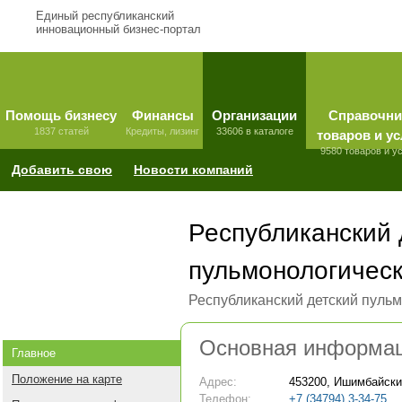
Единый республиканский
инновационный бизнес-портал
Помощь бизнесу
Финансы
Организации
Справочни
1837 статей
Кредиты, лизинг
33606 в каталоге
товаров и ус
9580 товаров и у
Добавить свою
Новости компаний
Республиканский 
пульмонологическ
Республиканский детский пульм
Основная информа
Главное
Положение на карте
Адрес:
453200, Ишимбайский
Телефон:
+7 (34794) 3-34-75