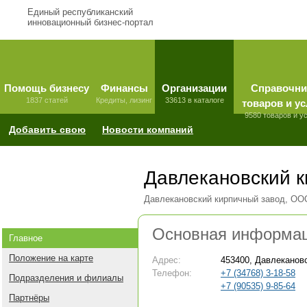
Единый республиканский
инновационный бизнес-портал
Помощь бизнесу
Финансы
Организации
Справочни
1837 статей
Кредиты, лизинг
33613 в каталоге
товаров и ус
9580 товаров и у
Добавить свою
Новости компаний
Давлекановский к
Давлекановский кирпичный завод, ОО
Основная информа
Главное
Положение на карте
Адрес:
453400, Давлекановс
Телефон:
+7 (34768) 3-18-58
Подразделения и филиалы
+7 (90535) 9-85-64
Партнёры