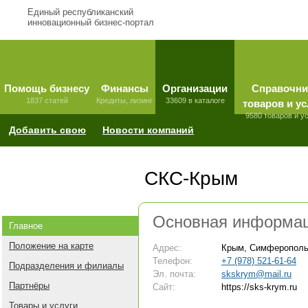
Единый республиканский
инновационный бизнес-портал
Помощь бизнесу
Финансы
Организации
Справочни
1837 статей
Кредиты, лизинг
33609 в каталоге
товаров и ус
9580 товаров и у
Добавить свою
Новости компаний
СКС-Крым
Основная информа
Главное
Положение на карте
Адрес:
Крым, Симферополь,
Телефон:
+7 (978) 521-61-64
Подразделения и филиалы
Эл. почта:
skskrym@mail.ru
Партнёры
Сайт:
https://sks-krym.ru
Товары и услуги