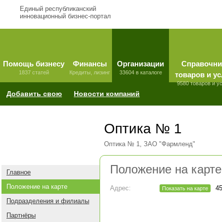
Единый республиканский
инновационный бизнес-портал
Помощь бизнесу
Финансы
Организации
Справочни
1837 статей
Кредиты, лизинг
33604 в каталоге
товаров и ус
9580 товаров и у
Добавить свою
Новости компаний
Оптика № 1
Оптика № 1, ЗАО "Фармленд"
Положение на карте
Главное
Положение на карте
Адрес:
45
Показать на карте
Подразделения и филиалы
Партнёры