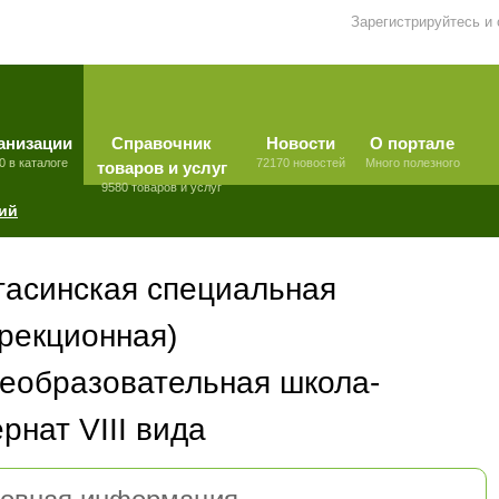
Зарегистрируйтесь и
анизации
Справочник
Новости
О портале
0 в каталоге
72170 новостей
Много полезного
товаров и услуг
9580 товаров и услуг
ий
тасинская специальная
ррекционная)
еобразовательная школа-
рнат VIII вида