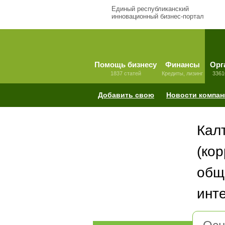
Единый республиканский
инновационный бизнес-портал
Помощь бизнесу
Финансы
Орг
1837 статей
Кредиты, лизинг
3361
Добавить свою
Новости компан
Кал
(ко
общ
инте