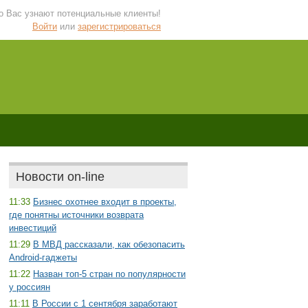
 о Вас узнают потенциальные клиенты!
Войти
или
зарегистрироваться
Новости on-line
11:33
Бизнес охотнее входит в проекты,
где понятны источники возврата
инвестиций
11:29
В МВД рассказали, как обезопасить
Android-гаджеты
11:22
Назван топ-5 стран по популярности
у россиян
11:11
В России с 1 сентября заработают