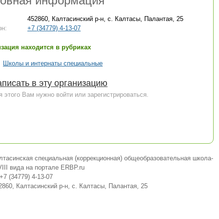
овная информация
452860, Калтасинский р-н, с. Калтасы, Палантая, 25
н:
+7 (34779) 4-13-07
зация находится в рубриках
Школы и интернаты специальные
писать в эту организацию
я этого Вам нужно войти или зарегистрироваться.
лтасинская специальная (коррекционная) общеобразовательная школа-
VIII вида на портале ERBP.ru
+7 (34779) 4-13-07
2860, Калтасинский р-н, с. Калтасы, Палантая, 25