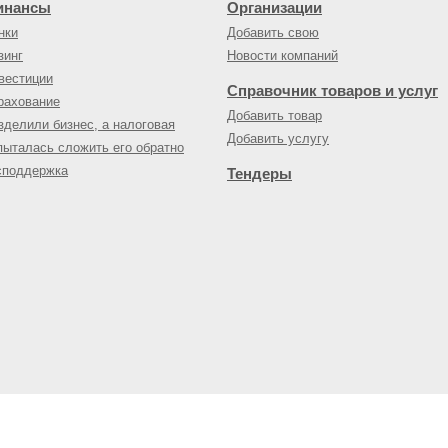
инансы
Организации
нки
Добавить свою
зинг
Новости компаний
вестиции
Справочник товаров и услуг
рахование
Добавить товар
зделили бизнес, а налоговая
Добавить услугу
пыталась сложить его обратно
споддержка
Тендеры