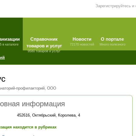
Зарегистрируйтесь и
анизации
Справочник
Новости
О портале
5 в каталоге
72170 новостей
Много полезного
товаров и услуг
9580 товаров и услуг
ий
ус
анаторий-профилакторий, ООО
овная информация
452616, Октябрьский, Королева, 4
зация находится в рубриках