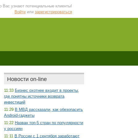
 о Вас узнают потенциальные клиенты!
Войти
или
зарегистрироваться
Новости on-line
11:33
Бизнес охотнее входит в проекты,
где понятны источники возврата
инвестиций
11:29
В МВД рассказали, как обезопасить
Android-гаджеты
11:22
Назван топ-5 стран по популярности
у россиян
11:11
В России с 1 сентября заработают