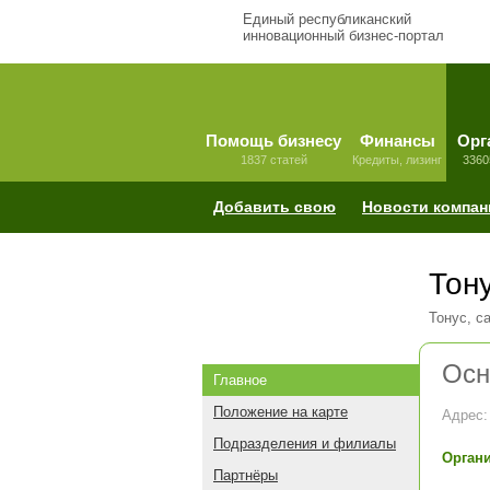
Единый республиканский
инновационный бизнес-портал
Помощь бизнесу
Финансы
Орг
1837 статей
Кредиты, лизинг
3360
Добавить свою
Новости компан
Тон
Тонус, с
Осн
Главное
Положение на карте
Адрес:
Подразделения и филиалы
Органи
Партнёры