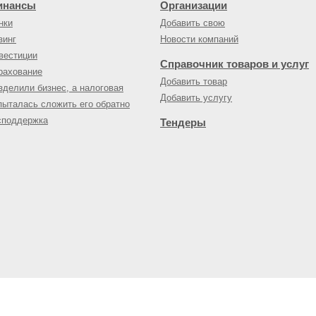
инансы
Организации
нки
Добавить свою
зинг
Новости компаний
вестиции
Справочник товаров и услуг
рахование
Добавить товар
зделили бизнес, а налоговая
Добавить услугу
пыталась сложить его обратно
споддержка
Тендеры