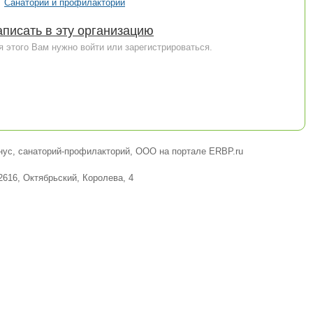
Санатории и профилактории
писать в эту организацию
я этого Вам нужно войти или зарегистрироваться.
нус, санаторий-профилакторий, ООО на портале ERBP.ru
2616, Октябрьский, Королева, 4